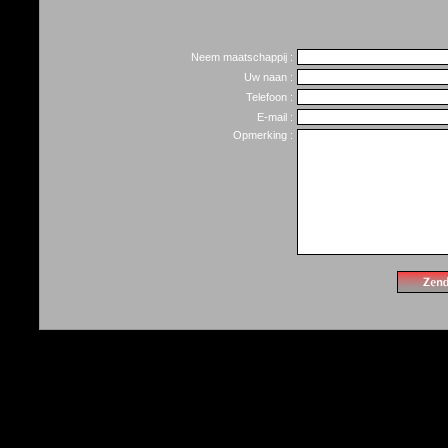
Neem maatschappij :
Uw naan :
Telefoon :
E-mail :
Opmerking :