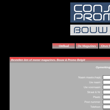
Bestellen éen of meeer magazines. Bouw & Promo België
Opmerking :
Naam maatschapij :
Uw naam :
Uw voornaam :
Straat & Nr :
Plaats :
Post nummer :
Telefoon :