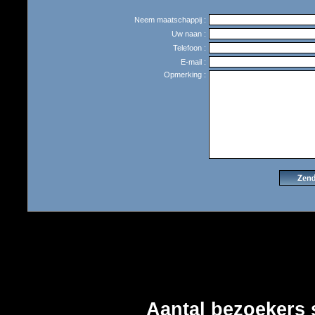
Neem maatschappij :
Uw naan :
Telefoon :
E-mail :
Opmerking :
Aantal bezoekers 