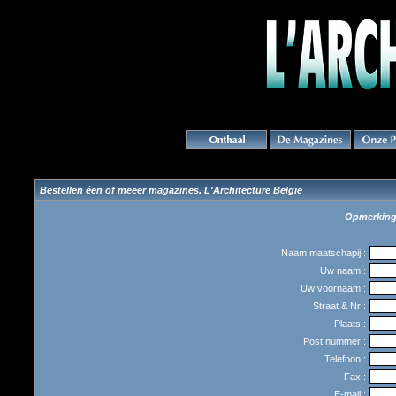
Bestellen éen of meeer magazines. L'Architecture België
Opmerking :
Naam maatschapij :
Uw naam :
Uw voornaam :
Straat & Nr :
Plaats :
Post nummer :
Telefoon :
Fax :
E-mail :