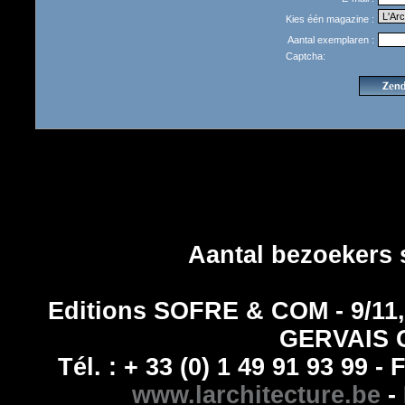
Kies één magazine :
Aantal exemplaren :
Captcha:
Aantal bezoekers 
Editions SOFRE & COM - 9/1
GERVAIS 
Tél. : + 33 (0) 1 49 91 93 99 - 
www.larchitecture.be
- 